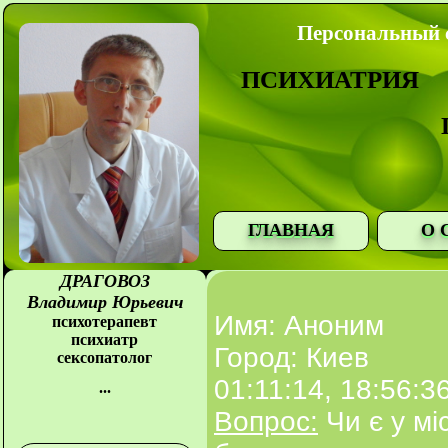
Персональный с
ПСИХИАТРИЯ
ГЛАВНАЯ
О 
ДРАГОВОЗ
Владимир Юрьевич
Имя: Аноним
психотерапевт
психиатр
Город: Киев
сексопатолог
01:11:14, 18:56:3
...
Вопрос:
Чи є у мі