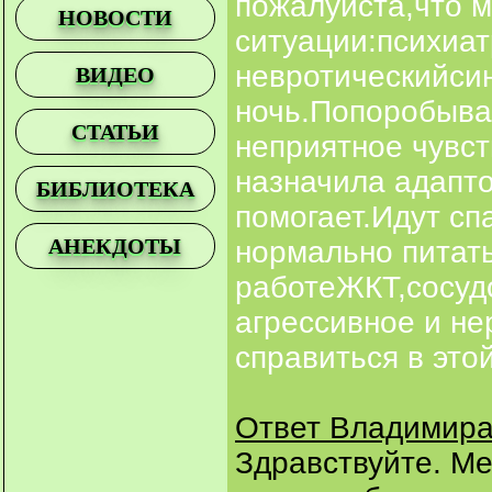
пожалуйста,что м
НОВОСТИ
ситуации:психиат
невротическийси
ВИДЕО
ночь.Попоробыва
СТАТЬИ
неприятное чувст
назначила адапто
БИБЛИОТЕКА
помогает.Идут сп
АНЕКДОТЫ
нормально питать
работеЖКТ,сосудо
агрессивное и не
справиться в этой
Ответ Владимира
Здравствуйте. М