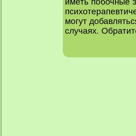
иметь побочные 
психотерапевтич
могут добавлятьс
случаях. Обратит