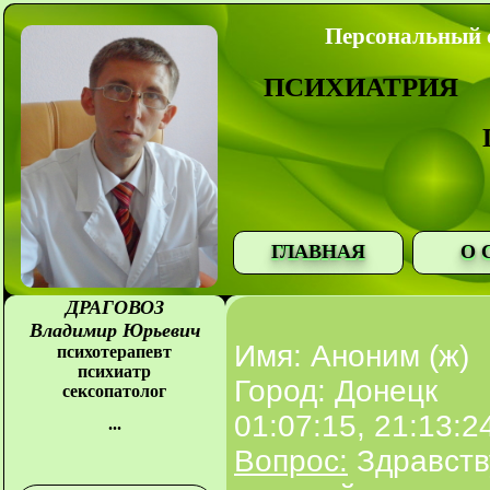
Персональный с
ПСИХИАТРИЯ
ГЛАВНАЯ
О 
ДРАГОВОЗ
Владимир Юрьевич
Имя: Аноним (ж)
психотерапевт
психиатр
Город: Донецк
сексопатолог
01:07:15, 21:13:2
...
Вопрос:
Здравств