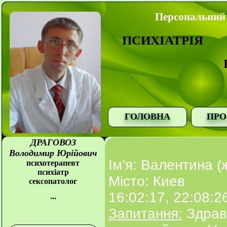
Персональний 
ПСИХІАТРІЯ
ГОЛОВНА
ПРО
ДРАГОВОЗ
Володимир Юрійович
Ім’я: Валентина (
психотерапевт
психіатр
Місто: Киев
сексопатолог
16:02:17, 22:08:2
...
Запитання:
Здравс