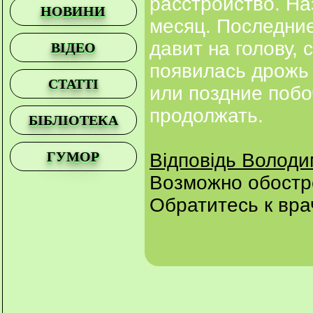
расстройство. На
НОВИНИ
месяц. Последние
давит на голову, 
ВІДЕО
появилась дрожь 
СТАТТІ
или поздние побо
продолжать.
БІБЛІОТЕКА
ГУМОР
Відповідь Волод
Возможно обостр
Обратитесь к вра