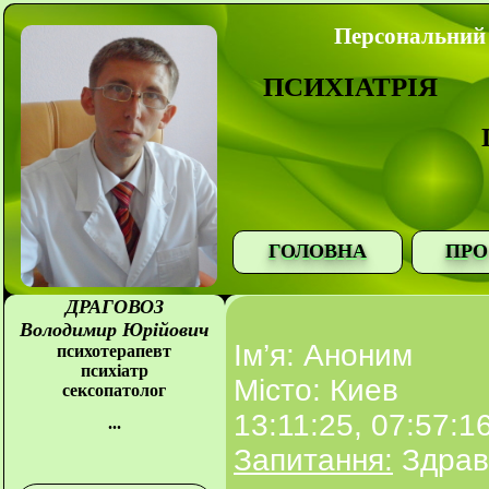
Персональний 
ПСИХІАТРІЯ
ГОЛОВНА
ПРО
ДРАГОВОЗ
Володимир Юрійович
Ім’я: Аноним
психотерапевт
психіатр
Місто: Киев
сексопатолог
13:11:25, 07:57:1
...
Запитання:
Здрав