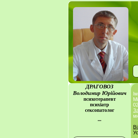
ДРАГОВОЗ
Володимир Юрійович
Ім
психотерапевт
Мі
психіатр
02
сексопатолог
З
мн
...
В
У