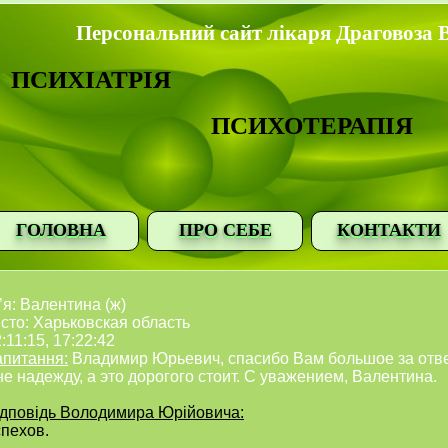
Персональний сайт лікаря Драговоза 
ПСИХІАТРІЯ
ПСИХОТЕРАПІЯ
ГОЛОВНА
ПРО СЕБЕ
КОНТАКТИ
’я: Валентина (ж)
сто: Харьковская область
:11:15, 17:22:42
апитання:
Владимир Юрьевич, спасибо Вам большое за ответ
е надежду, а это дорогого стоит. С уважением, Валентина.
ідповідь Володимира Юрійовича:
спехов.