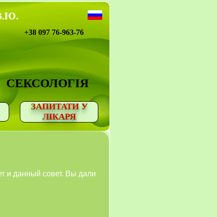
В.Ю.
+38 097 76-963-76
СЕКСОЛОГІЯ
ЗАПИТАТИ У
ЛІКАРЯ
 и данный совет. Вы дали